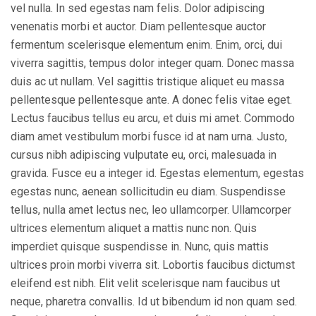
vel nulla. In sed egestas nam felis. Dolor adipiscing
venenatis morbi et auctor. Diam pellentesque auctor
fermentum scelerisque elementum enim. Enim, orci, dui
viverra sagittis, tempus dolor integer quam. Donec massa
duis ac ut nullam. Vel sagittis tristique aliquet eu massa
pellentesque pellentesque ante. A donec felis vitae eget.
Lectus faucibus tellus eu arcu, et duis mi amet. Commodo
diam amet vestibulum morbi fusce id at nam urna. Justo,
cursus nibh adipiscing vulputate eu, orci, malesuada in
gravida. Fusce eu a integer id. Egestas elementum, egestas
egestas nunc, aenean sollicitudin eu diam. Suspendisse
tellus, nulla amet lectus nec, leo ullamcorper. Ullamcorper
ultrices elementum aliquet a mattis nunc non. Quis
imperdiet quisque suspendisse in. Nunc, quis mattis
ultrices proin morbi viverra sit. Lobortis faucibus dictumst
eleifend est nibh. Elit velit scelerisque nam faucibus ut
neque, pharetra convallis. Id ut bibendum id non quam sed.