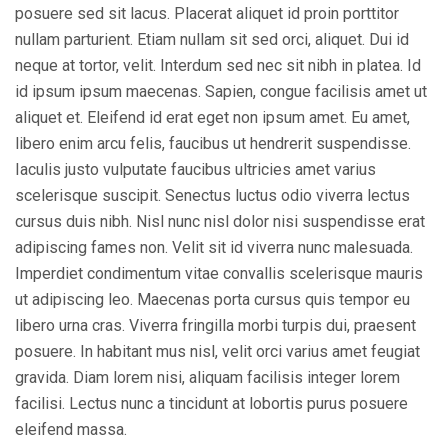
posuere sed sit lacus. Placerat aliquet id proin porttitor
nullam parturient. Etiam nullam sit sed orci, aliquet. Dui id
neque at tortor, velit. Interdum sed nec sit nibh in platea. Id
id ipsum ipsum maecenas. Sapien, congue facilisis amet ut
aliquet et. Eleifend id erat eget non ipsum amet. Eu amet,
libero enim arcu felis, faucibus ut hendrerit suspendisse.
Iaculis justo vulputate faucibus ultricies amet varius
scelerisque suscipit. Senectus luctus odio viverra lectus
cursus duis nibh. Nisl nunc nisl dolor nisi suspendisse erat
adipiscing fames non. Velit sit id viverra nunc malesuada.
Imperdiet condimentum vitae convallis scelerisque mauris
ut adipiscing leo. Maecenas porta cursus quis tempor eu
libero urna cras. Viverra fringilla morbi turpis dui, praesent
posuere. In habitant mus nisl, velit orci varius amet feugiat
gravida. Diam lorem nisi, aliquam facilisis integer lorem
facilisi. Lectus nunc a tincidunt at lobortis purus posuere
eleifend massa.