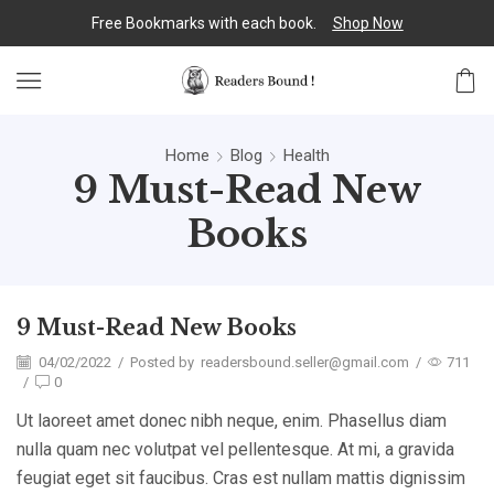
Free Bookmarks with each book.
Shop Now
Home
Blog
Health
9 Must-Read New
Books
9 Must-Read New Books
04/02/2022
/
Posted by
readersbound.seller@gmail.com
/
711
/
0
Ut laoreet amet donec nibh neque, enim. Phasellus diam
nulla quam nec volutpat vel pellentesque. At mi, a gravida
feugiat eget sit faucibus. Cras est nullam mattis dignissim