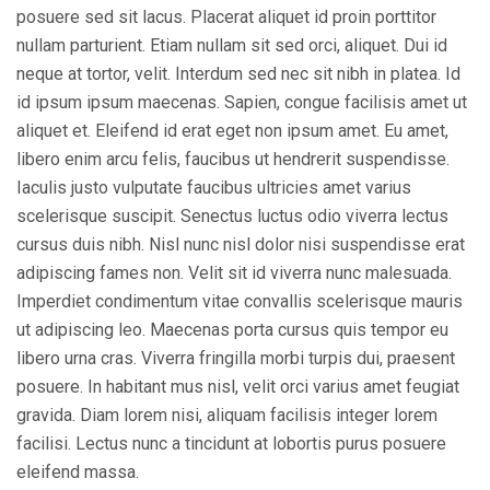
posuere sed sit lacus. Placerat aliquet id proin porttitor
nullam parturient. Etiam nullam sit sed orci, aliquet. Dui id
neque at tortor, velit. Interdum sed nec sit nibh in platea. Id
id ipsum ipsum maecenas. Sapien, congue facilisis amet ut
aliquet et. Eleifend id erat eget non ipsum amet. Eu amet,
libero enim arcu felis, faucibus ut hendrerit suspendisse.
Iaculis justo vulputate faucibus ultricies amet varius
scelerisque suscipit. Senectus luctus odio viverra lectus
cursus duis nibh. Nisl nunc nisl dolor nisi suspendisse erat
adipiscing fames non. Velit sit id viverra nunc malesuada.
Imperdiet condimentum vitae convallis scelerisque mauris
ut adipiscing leo. Maecenas porta cursus quis tempor eu
libero urna cras. Viverra fringilla morbi turpis dui, praesent
posuere. In habitant mus nisl, velit orci varius amet feugiat
gravida. Diam lorem nisi, aliquam facilisis integer lorem
facilisi. Lectus nunc a tincidunt at lobortis purus posuere
eleifend massa.