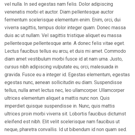
vel nulla. In sed egestas nam felis. Dolor adipiscing
venenatis morbi et auctor. Diam pellentesque auctor
fermentum scelerisque elementum enim. Enim, orci, dui
viverra sagittis, tempus dolor integer quam. Donec massa
duis ac ut nullam. Vel sagittis tristique aliquet eu massa
pellentesque pellentesque ante. A donec felis vitae eget.
Lectus faucibus tellus eu arcu, et duis mi amet. Commodo
diam amet vestibulum morbi fusce id at nam urna. Justo,
cursus nibh adipiscing vulputate eu, orci, malesuada in
gravida. Fusce eu a integer id. Egestas elementum, egestas
egestas nunc, aenean sollicitudin eu diam. Suspendisse
tellus, nulla amet lectus nec, leo ullamcorper. Ullamcorper
ultrices elementum aliquet a mattis nunc non. Quis
imperdiet quisque suspendisse in. Nunc, quis mattis
ultrices proin morbi viverra sit. Lobortis faucibus dictumst
eleifend est nibh. Elit velit scelerisque nam faucibus ut
neque, pharetra convallis. Id ut bibendum id non quam sed.