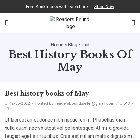
Free Bookmarks with each book.
Shop Now
Home
Blog
Uxd
Best History Books Of
May
Best history books of May
12/05/2022
/
Posted by
readersbound.seller@gmail.com
/
513
/
0
Ut laoreet amet donec nibh neque, enim. Phasellus diam
nulla quam nec volutpat vel pellentesque. At mi, a gravida
feugiat eget sit faucibus. Cras est nullam mattis dignissim