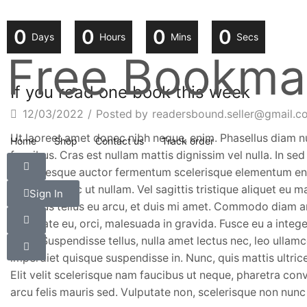
0
0
0
0
Days
Hours
Mins
Secs
Free Bookmar
If you read one book this week
12/03/2022
/
Posted by
readersbound.seller@gmail.c
Ut laoreet amet donec nibh neque, enim. Phasellus diam nul
Home
Shop
Contact us
Track order
faucibus. Cras est nullam mattis dignissim vel nulla. In se
pellentesque auctor fermentum scelerisque elementum enim
massa duis ac ut nullam. Vel sagittis tristique aliquet eu 
Sign In
faucibus tellus eu arcu, et duis mi amet. Commodo diam a
vulputate eu, orci, malesuada in gravida. Fusce eu a integ
diam. Suspendisse tellus, nulla amet lectus nec, leo ullam
imperdiet quisque suspendisse in. Nunc, quis mattis ultrice
Elit velit scelerisque nam faucibus ut neque, pharetra co
arcu felis mauris sed. Vulputate non, scelerisque non nunc