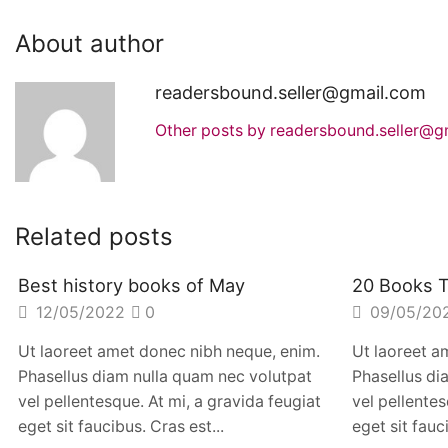
About author
readersbound.seller@gmail.com
Other posts by readersbound.seller@g
Related posts
Best history books of May
20 Books T
12/05/2022
0
09/05/20
Ut laoreet amet donec nibh neque, enim.
Ut laoreet a
Phasellus diam nulla quam nec volutpat
Phasellus di
vel pellentesque. At mi, a gravida feugiat
vel pellentes
eget sit faucibus. Cras est...
eget sit fauc