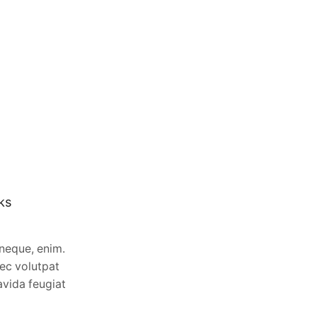
ks
Books we’re talking about
05/03/2022
0
neque, enim.
Ut laoreet amet donec nibh neque, enim.
ec volutpat
Phasellus diam nulla quam nec volutpat
avida feugiat
vel pellentesque. At mi, a gravida feugiat
eget sit faucibus. Cras est...