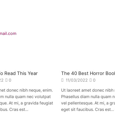
mail.com
o Read This Year
The 40 Best Horror Boo
22
0
11/03/2022
0
met donec nibh neque, enim.
Ut laoreet amet donec nibh 
am nulla quam nec volutpat
Phasellus diam nulla quam n
que. At mi, a gravida feugiat
vel pellentesque. At mi, a gr
ibus. Cras est...
eget sit faucibus. Cras est...