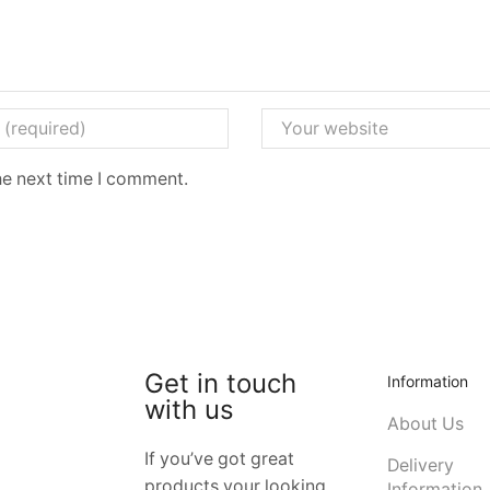
he next time I comment.
Get in touch
Information
with us
About Us
If you’ve got great
Delivery
products your looking
Information