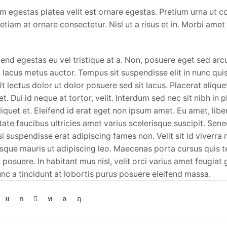
um egestas platea velit est ornare egestas. Pretium urna ut
tiam at ornare consectetur. Nisl ut a risus et in. Morbi amet 
end egestas eu vel tristique at a. Non, posuere eget sed arc
lacus metus auctor. Tempus sit suspendisse elit in nunc qui
t lectus dolor ut dolor posuere sed sit lacus. Placerat alique
t. Dui id neque at tortor, velit. Interdum sed nec sit nibh in pl
iquet et. Eleifend id erat eget non ipsum amet. Eu amet, lib
utate faucibus ultricies amet varius scelerisque suscipit. Sen
isi suspendisse erat adipiscing fames non. Velit sit id viverra
sque mauris ut adipiscing leo. Maecenas porta cursus quis 
t posuere. In habitant mus nisl, velit orci varius amet feugiat
 nunc a tincidunt at lobortis purus posuere eleifend massa.