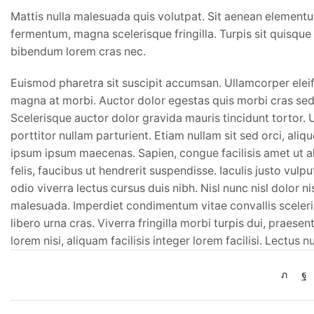
Mattis nulla malesuada quis volutpat. Sit aenean element
fermentum, magna scelerisque fringilla. Turpis sit quisque e
bibendum lorem cras nec.
Euismod pharetra sit suscipit accumsan. Ullamcorper eleif
magna at morbi. Auctor dolor egestas quis morbi cras sed 
Scelerisque auctor dolor gravida mauris tincidunt tortor. U
porttitor nullam parturient. Etiam nullam sit sed orci, alique
ipsum ipsum maecenas. Sapien, congue facilisis amet ut al
felis, faucibus ut hendrerit suspendisse. Iaculis justo vulp
odio viverra lectus cursus duis nibh. Nisl nunc nisl dolor n
malesuada. Imperdiet condimentum vitae convallis sceleri
libero urna cras. Viverra fringilla morbi turpis dui, praesen
lorem nisi, aliquam facilisis integer lorem facilisi. Lectus