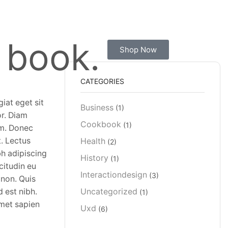
 book.
Shop Now
CATEGORIES
iat eget sit
Business
(1)
or. Diam
Cookbook
(1)
am. Donec
t. Lectus
Health
(2)
bh adipiscing
History
(1)
citudin eu
Interactiondesign
(3)
 non. Quis
d est nibh.
Uncategorized
(1)
amet sapien
Uxd
(6)