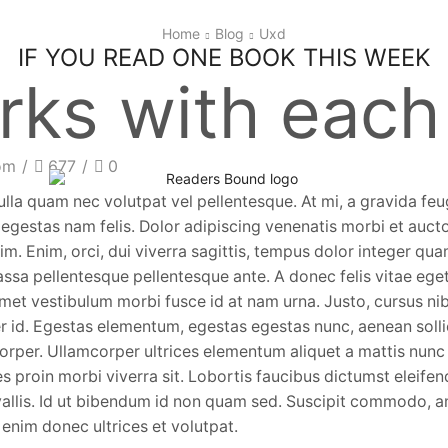
Home
Blog
Uxd
IF YOU READ ONE BOOK THIS WEEK
ks with each
om
/
677
/
0
la quam nec volutpat vel pellentesque. At mi, a gravida feug
d egestas nam felis. Dolor adipiscing venenatis morbi et auct
. Enim, orci, dui viverra sagittis, tempus dolor integer qu
massa pellentesque pellentesque ante. A donec felis vitae ege
met vestibulum morbi fusce id at nam urna. Justo, cursus ni
er id. Egestas elementum, egestas egestas nunc, aenean solli
corper. Ullamcorper ultrices elementum aliquet a mattis nunc
s proin morbi viverra sit. Lobortis faucibus dictumst eleifen
nvallis. Id ut bibendum id non quam sed. Suscipit commodo, 
 enim donec ultrices et volutpat.