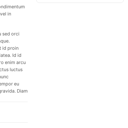
 condimentum
vel in
u sed orci
sque.
t id proin
atea. Id id
ero enim arcu
ectus luctus
 nunc
tempor eu
 gravida. Diam