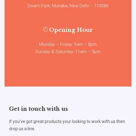
Swarn Park, Mundka, New Delhi – 110086
Opening Hour
Monday – Friday: 9am – 8pm
Sunday & Saturday: 11am – 5pm
Get in touch with us
If you’ve got great products your looking to work with us then
drop us a line.