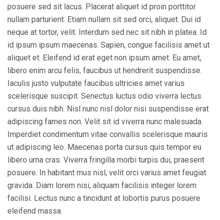
posuere sed sit lacus. Placerat aliquet id proin porttitor
nullam parturient. Etiam nullam sit sed orci, aliquet. Dui id
neque at tortor, velit. Interdum sed nec sit nibh in platea. Id
id ipsum ipsum maecenas. Sapien, congue facilisis amet ut
aliquet et. Eleifend id erat eget non ipsum amet. Eu amet,
libero enim arcu felis, faucibus ut hendrerit suspendisse.
Iaculis justo vulputate faucibus ultricies amet varius
scelerisque suscipit. Senectus luctus odio viverra lectus
cursus duis nibh. Nisl nunc nisl dolor nisi suspendisse erat
adipiscing fames non. Velit sit id viverra nunc malesuada.
Imperdiet condimentum vitae convallis scelerisque mauris
ut adipiscing leo. Maecenas porta cursus quis tempor eu
libero urna cras. Viverra fringilla morbi turpis dui, praesent
posuere. In habitant mus nisl, velit orci varius amet feugiat
gravida. Diam lorem nisi, aliquam facilisis integer lorem
facilisi. Lectus nunc a tincidunt at lobortis purus posuere
eleifend massa.