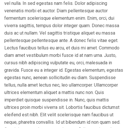
vel nulla. In sed egestas nam felis. Dolor adipiscing
venenatis morbi et auctor. Diam pellentesque auctor
fermentum scelerisque elementum enim. Enim, orci, dui
viverra sagittis, tempus dolor integer quam. Donec massa
duis ac ut nullam. Vel sagittis tristique aliquet eu massa
pellentesque pellentesque ante. A donec felis vitae eget.
Lectus faucibus tellus eu arcu, et duis mi amet. Commodo
diam amet vestibulum morbi fusce id at nam urna. Justo,
cursus nibh adipiscing vulputate eu, orci, malesuada in
gravida. Fusce eu a integer id. Egestas elementum, egestas
egestas nunc, aenean sollicitudin eu diam. Suspendisse
tellus, nulla amet lectus nec, leo ullamcorper. Ullamcorper
ultrices elementum aliquet a mattis nunc non. Quis
imperdiet quisque suspendisse in. Nunc, quis mattis
ultrices proin morbi viverra sit. Lobortis faucibus dictumst
eleifend est nibh. Elit velit scelerisque nam faucibus ut
neque, pharetra convallis. Id ut bibendum id non quam sed.