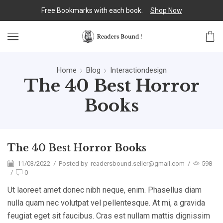
Free Bookmarks with each book.
Shop Now
Home
Blog
Interactiondesign
The 40 Best Horror
Books
The 40 Best Horror Books
11/03/2022
/
Posted by
readersbound.seller@gmail.com
/
598
/
0
Ut laoreet amet donec nibh neque, enim. Phasellus diam
nulla quam nec volutpat vel pellentesque. At mi, a gravida
feugiat eget sit faucibus. Cras est nullam mattis dignissim